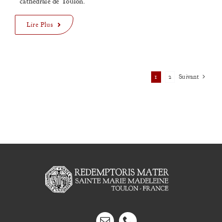
cathédrale de Toulon.
Lire Plus
1
2
Suivant