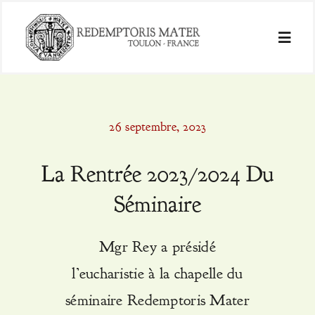
Passer
au
Toggle
contenu
Naviga
Accueil
26 septembre, 2023
20 Ans
La Rentrée 2023/2024 Du
Séminaire
Séminaire
Actualités
Mgr Rey a présidé
l’eucharistie à la chapelle du
La Seyne-Sur-Mer
séminaire Redemptoris Mater